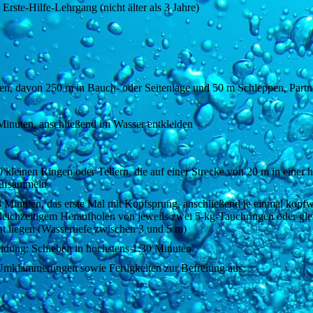
rste-Hilfe-Lehrgang (nicht älter als 3 Jahre)
n, davon 250 m in Bauch- oder Seitenlage und 50 m Schleppen, Partn
inuten, anschließend im Wasser entkleiden
kleinen Ringen oder Tellern, die auf einer Strecke von 20 m in einer 
 aufsammeln
3 Minuten, das erste Mal mit Kopfsprung, anschließend je einmal kopfw
leichzeitigem Heraufholen von jeweils zwei 5-kg-Tauchringen oder gle
t liegen (Wassertiefe zwischen 3 und 5 m)
idung: Schieben in höchstens 1:30 Minuten
mklammerungen sowie Fertigkeiten zur Befreiung aus: