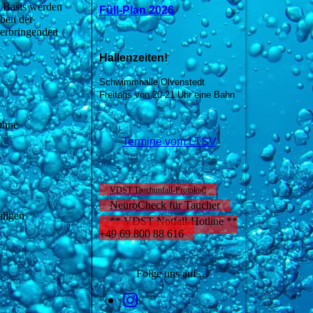
 Basis werden
Füll-Plan 2026
ben der
 erbringenden
Hallenzeiten!
Schwimmhalle Olvenstedt
Freitags von 20-21 Uhr eine Bahn
ohne
Termine vom LTSV
VDST Tauchunfall-Protokoll
NeuroCheck für Taucher
aligen
** VDST Notfall-Hotline **
+49 69 800 88 616
Folge uns auf...