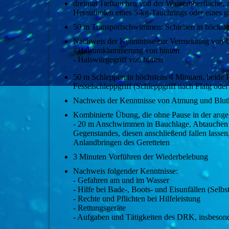
dreimal Tieftauchen von der Wasseroberfläche, 
Heraufholen eines 5-kg-Tauchrings oder eines g
50 m Transportschwimmen: Schieben in höchst
Nachweis der Kenntnisse zur Vermeidung von U
- Halsumklammerung von hinten
- Halswürgegriff von hinten
50 m Schleppen in höchstens 4 Minuten, beide P
Fesselschleppgriff (Schleppgriff nach Flaig ode
Nachweis der Kenntnisse von Atmung und Blutk
Kombinierte Übung, die ohne Pause in der angeg
- 20 m Anschwimmen in Bauchlage, Abtauchen au
Gegenstandes, diesen anschließend fallen lass
Anlandbringen des Geretteten
3 Minuten Vorführen der Wiederbelebung
Nachweis folgender Kenntnisse:
- Gefahren am und im Wasser
- Hilfe bei Bade-, Boots- und Eisunfällen (Selb
- Rechte und Pflichten bei Hilfeleistung
- Rettungsgeräte
- Aufgaben und Tätigkeiten des DRK, insbesond