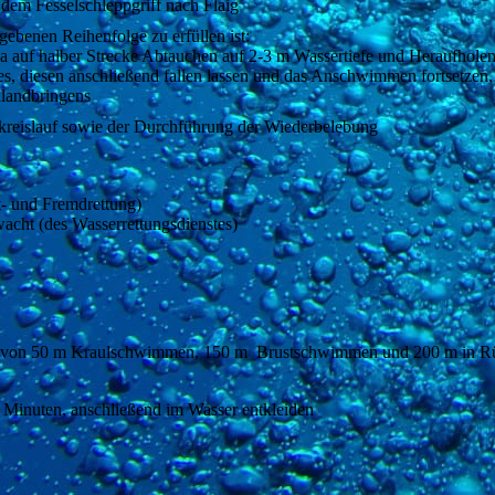
dem Fesselschleppgriff nach Flaig
ebenen Reihenfolge zu erfüllen ist:
 auf halber Strecke Abtauchen auf 2-3 m Wassertiefe und Heraufholen
es, diesen anschließend fallen lassen und das Anschwimmen fortsetzen
nlandbringens
reislauf sowie der Durchführung der Wiederbelebung
st- und Fremdrettung)
cht (des Wasserrettungsdienstes)
avon 50 m Kraulschwimmen, 150 m Brustschwimmen und 200 m in Rü
Minuten, anschließend im Wasser entkleiden