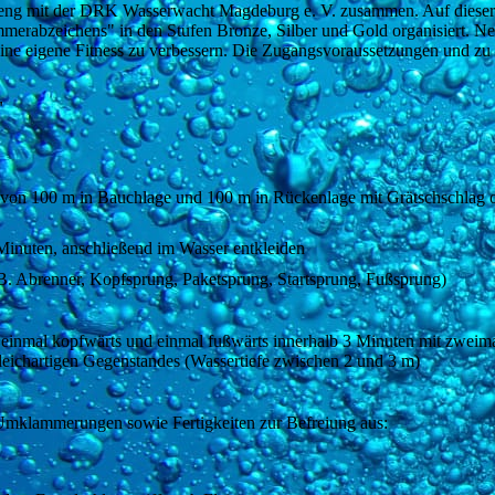
 eng mit der DRK Wasserwacht Magdeburg e. V. zusammen. Auf dieser
erabzeichens" in den Stufen Bronze, Silber und Gold organisiert. Ne
 seine eigene Fitness zu verbessern. Die Zugangsvoraussetzungen und zu
"
von 100 m in Bauchlage und 100 m in Rückenlage mit Grätschschlag 
inuten, anschließend im Wasser entkleiden
B. Abrenner, Kopfsprung, Paketsprung, Startsprung, Fußsprung)
 einmal kopfwärts und einmal fußwärts innerhalb 3 Minuten mit zweim
leichartigen Gegenstandes (Wassertiefe zwischen 2 und 3 m)
mklammerungen sowie Fertigkeiten zur Befreiung aus: