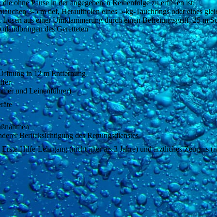
die ohne Pause in der angegebenen Reihenfolge zu erfüllen ist:
uchen 3-5 m tief, Heraufholen eines 5-kg-Tauchrings oder eines glei
n, Lösen aus einer Umklammerung durch einen Befreiungsgriff, 25 m S
Anlandbringen des Geretteten
-Öffnung in 12 m Entfernung
ffer
immer und Leinenführer)
räte
Maßnahmen
derer Berücksichtigung des Rettungsdienstes
ste-Hilfe-Lehrgang (nicht älter als 3 Jahre) und ärztliches Zeugnis (nic