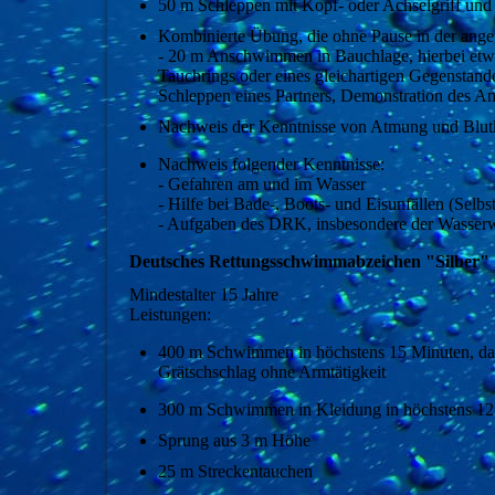
50 m Schleppen mit Kopf- oder Achselgriff und 
Kombinierte Übung, die ohne Pause in der angeg
- 20 m Anschwimmen in Bauchlage, hierbei etwa
Tauchrings oder eines gleichartigen Gegenstand
Schleppen eines Partners, Demonstration des A
Nachweis der Kenntnisse von Atmung und Blutk
Nachweis folgender Kenntnisse:
- Gefahren am und im Wasser
- Hilfe bei Bade-, Boots- und Eisunfällen (Selb
- Aufgaben des DRK, insbesondere der Wasserwa
Deutsches Rettungsschwimmabzeichen "Silber"
Mindestalter 15 Jahre
Leistungen:
400 m Schwimmen in höchstens 15 Minuten, d
Grätschschlag ohne Armtätigkeit
300 m Schwimmen in Kleidung in höchstens 12 
Sprung aus 3 m Höhe
25 m Streckentauchen