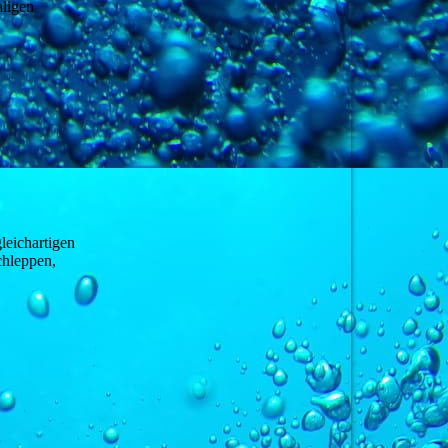
aligen
leichartigen
chleppen,