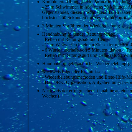
Kombinierte Übung (beide Partner in Kleidung), 
- 25 m Schwimmen in höchstens 30 Minuten, Abta
Gegenstandes, diesen anschließend fallen lasse
höchstens 60 Sekunden mit Fesselschleppgriff, 
3 Minuten Vorführen der Wiederbelebung
Handhabung folgender Rettungsgeräte:
- Retten mit Rettungsball und Leine
- 12 m Weitwerfen in einem Zielsektor mit 3-m
- 6 Würfe innerhalb von 5 Minuten, davon 4 Tre
- Retten mit Rettungsgurt und Leine (als Schw
Handhabung gebräuchlicher Wiederbelebungsge
Nachweis folgender Kenntnisse:
- Wiederbelebungsmethoden und Erste-Hilfe-
- Das DRK: Organisation, Aufgaben unter beson
Nachweis der erfolgreichen Teilnahme an einem Er
Wochen)