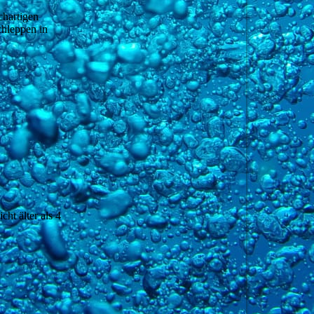
chartigen
chleppen in
ht älter als 4