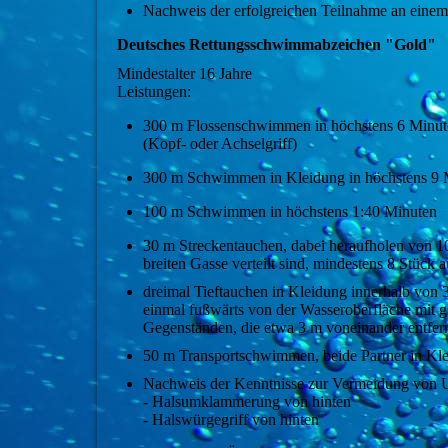
Nachweis der erfolgreichen Teilnahme an einem E
Deutsches Rettungsschwimmabzeichen "Gold"
Mindestalter 16 Jahre
Leistungen:
300 m Flossenschwimmen in höchstens 6 Minute
(Kopf- oder Achselgriff)
300 m Schwimmen in Kleidung in höchstens 9 M
100 m Schwimmen in höchstens 1:40 Minuten
30 m Streckentauchen, dabei heraufholen von 10 
breiten Gasse verteilt sind, mindestens 8 Stück
dreimal Tieftauchen in Kleidung innerhalb von 
einmal fußwärts von der Wasseroberfläche mit g
Gegenständen, die etwa 3 m voneinander entfern
50 m Transportschwimmen, beide Partner in Kle
Nachweis der Kenntnisse zur Vermeidung von U
- Halsumklammerung von hinten
- Halswürgegriff von hinten