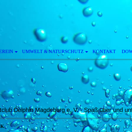
EREIN
UMWELT & NATURSCHUTZ
KONTAKT
DO
tclub Delphin Magdeburg e. V.
- Spaß über und un
RK