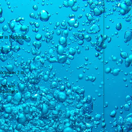
er in Kleidung
höchstens 2 m
ärts und
ichartigen