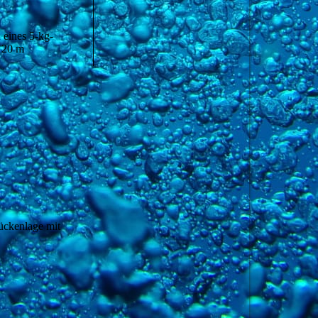
 eines 5-kg-
, 20 m
ckenlage mit