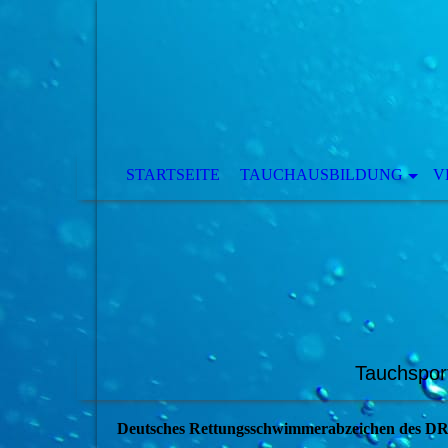
STARTSEITE
TAUCHAUSBILDUNG
V
Tauchspor
Deutsches Rettungsschwimmerabzeichen des D