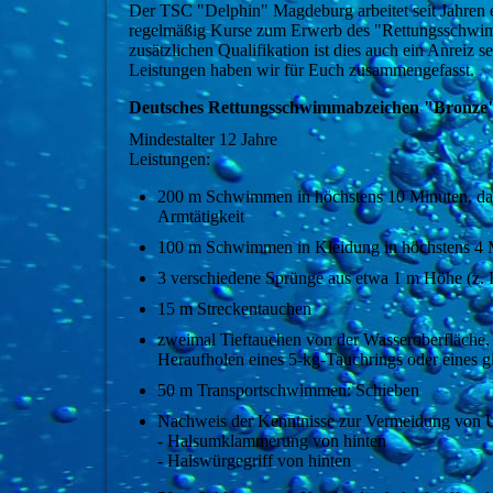
Der TSC "Delphin" Magdeburg arbeitet seit Jahren
regelmäßig Kurse zum Erwerb des "Rettungsschwimm
zusätzlichen Qualifikation ist dies auch ein Anreiz
Leistungen haben wir für Euch zusammengefasst.
Deutsches Rettungsschwimmabzeichen "Bronze
Mindestalter 12 Jahre
Leistungen:
200 m Schwimmen in höchstens 10 Minuten, da
Armtätigkeit
100 m Schwimmen in Kleidung in höchstens 4 M
3 verschiedene Sprünge aus etwa 1 m Höhe (z. 
15 m Streckentauchen
zweimal Tieftauchen von der Wasseroberfläche,
Heraufholen eines 5-kg-Tauchrings oder eines g
50 m Transportschwimmen: Schieben
Nachweis der Kenntnisse zur Vermeidung von U
- Halsumklammerung von hinten
- Halswürgegriff von hinten