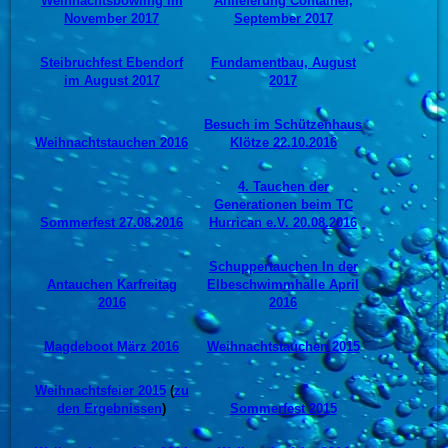
Weihnachtsbowling im
Anlieferung Container,
November 2017
September 2017
Steibruchfest Ebendorf
Fundamentbau, August
im August 2017
2017
Besuch im Schützenhaus
Weihnachtstauchen 2016
Klötze 22.10.2016
4. Tauchen der
Generationen beim TC
Sommerfest 27.08.2016
Hurrican e.V. 20.08.2016
Schuppertauchen In der
Antauchen Karfreitag
Elbeschwimmhalle April
2016
2016
Magdeboot März 2016
Weihnachtstauchen 2015
Weihnachtsfeier 2015
(
zu
den Ergebnissen
)
Sommerfest 2015