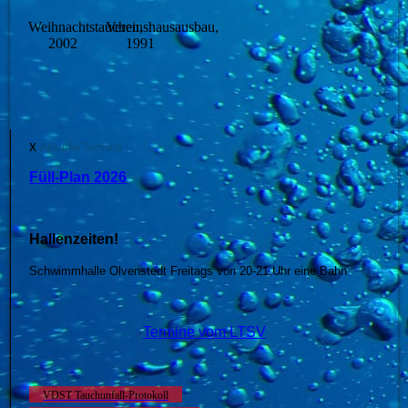
Weihnachtstauchen,
Vereinshausausbau,
2002
1991
x
Aktuelle Termine :
Füll-Plan 2026
Hallenzeiten!
Schwimmhalle Olvenstedt Freitags von 20-21 Uhr eine Bahn
Termine vom LTSV
VDST Tauchunfall-Protokoll