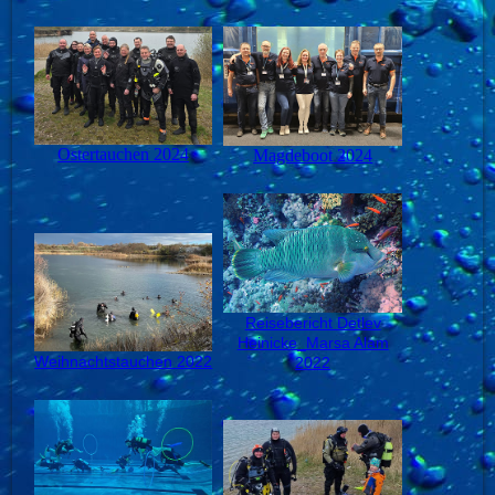
Ostertauchen 2024
Magdeboot 2024
Reisebericht Detlev
Heinicke_Marsa Alam
Weihnachtstauchen 2022
2022