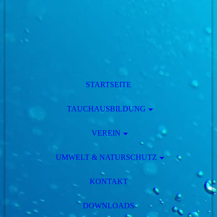
STARTSEITE
TAUCHAUSBILDUNG
VEREIN
UMWELT & NATURSCHUTZ
KONTAKT
DOWNLOADS