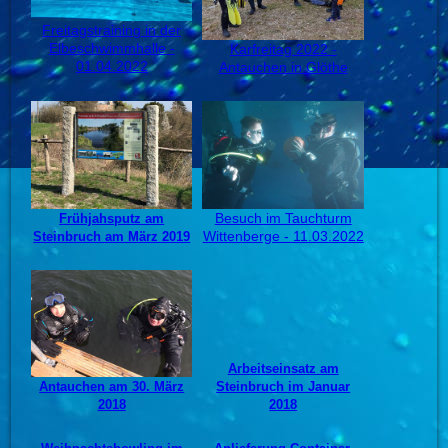
Freitagstraining in der
Elbeschwimmhalle -
Karfreitag 2022 -
01.04.2022
Antauchen in Glöthe
Besuch im Tauchturm
Frühjahsputz am
Wittenberge - 11.03.2022
Steinbruch am März 2019
Arbeitseinsatz am
Antauchen am 30. März
Steinbruch im Januar
2018
2018