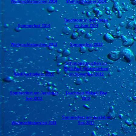
Weihnachtstauchen 2014
Weihnachtsfeier 2014
Tauchtour in den Oman
Sommerfest 2014
im Juni 2014
Weihnachtstauchen 2013
Sommerfest 2013
Schnuppertauchen im
Rolli-Bad Haldensleben
Weihnachtsfeier 2012
im November 2012
Sommerfest am Jersleber
Tauchtour Makadi Bay
See 2012
2012
Sommerfest am Jersleber
Weihnachtsbowlen 2011
See 2011