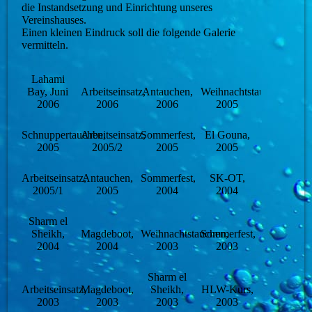
die Instandsetzung und Einrichtung unseres
Vereinshauses.
Einen kleinen Eindruck soll die folgende Galerie
vermitteln.
Lahami
Bay, Juni
Arbeitseinsatz,
Antauchen,
Weihnachtstauchen,
2006
2006
2006
2005
Schnuppertauchen,
Arbeitseinsatz,
Sommerfest,
El Gouna,
2005
2005/2
2005
2005
Arbeitseinsatz,
Antauchen,
Sommerfest,
SK-OT,
2005/1
2005
2004
2004
Sharm el
Sheikh,
Magdeboot,
Weihnachtstauchen,
Sommerfest,
2004
2004
2003
2003
Sharm el
Arbeitseinsatz,
Magdeboot,
Sheikh,
HLW-Kurs,
2003
2003
2003
2003