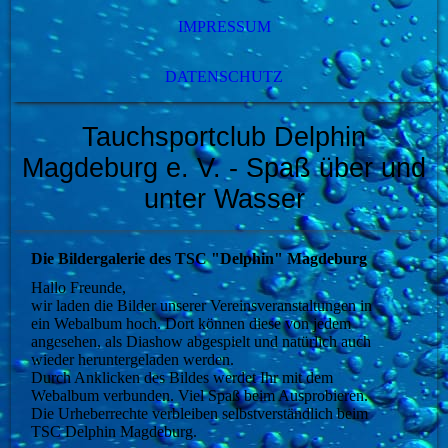
IMPRESSUM
DATENSCHUTZ
Tauchsportclub Delphin
Magdeburg e. V.
- Spaß über und
unter Wasser
Die Bildergalerie des TSC "Delphin" Magdeburg
Hallo Freunde,
wir laden die Bilder unserer Vereinsveranstaltungen in
ein Webalbum hoch. Dort können diese von jedem
angesehen, als Diashow abgespielt und natürlich auch
wieder heruntergeladen werden.
Durch Anklicken des Bildes werdet Ihr mit dem
Webalbum verbunden. Viel Spaß beim Ausprobieren.
Die Urheberrechte verbleiben selbstverständlich beim
TSC Delphin Magdeburg.