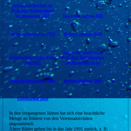
Schnuppertauchen im
Rolli-Bad Haldensleben
im November 2011
Tauchtour-Safaga 2011
Weihnachtstauchen 2010
Weihnachtsfeier 2010
Schnuppertauchen im
Sommerfest am Jersleber
Rolli-Bad Haldensleben
See 2010
im November 2010
Weihnachtstauchen 2009
Weihnachtsfeier 2009
Sommerfest 2009
In den vergangenen Jahren hat sich eine beachtliche
Menge an Bildern von den Vereinsaktivitäten
angesammelt.
Ältere Bilder gehen bis in das Jahr 1991 zurück, z. B.