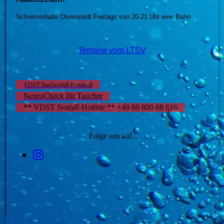
Schwimmhalle Olvenstedt Freitags von 20-21 Uhr eine Bahn
Termine vom LTSV
VDST Tauchunfall-Protokoll
NeuroCheck für Taucher
** VDST Notfall-Hotline ** +49 69 800 88 616
Folge uns auf...