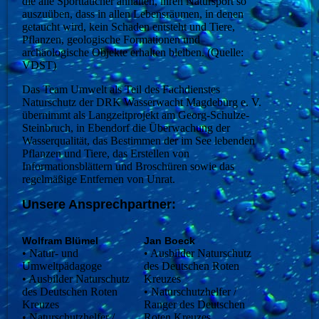
die alle Sporttaucher anhalten, ihren Natursport so
auszuüben, dass in allen Lebensräumen, in denen
getaucht wird, kein Schaden entsteht und Tiere,
Pflanzen, geologische Formationen und
archäologische Objekte erhalten bleiben. (Quelle:
VDST)
Das Team Umwelt als Teil des Fachdienstes
Naturschutz der DRK Wasserwacht Magdeburg e. V.
übernimmt als Langzeitprojekt am Georg-Schulze-
Steinbruch, in Ebendorf die Überwachung der
Wasserqualität, das Bestimmen der im See lebenden
Pflanzen und Tiere, das Erstellen von
Informationsblättern und Broschüren sowie das
regelmäßige Entfernen von Unrat.
Unsere Ansprechpartner:
Wolfram Blümel
Jan Boeck
• Natur- und
• Ausbilder Naturschutz
Umweltpädagoge
des Deutschen Roten
• Ausbilder Naturschutz
Kreuzes
des Deutschen Roten
• Naturschutzhelfer /
Kreuzes
Ranger des Deutschen
• Naturschutzhelfer /
Roten Kreuzes