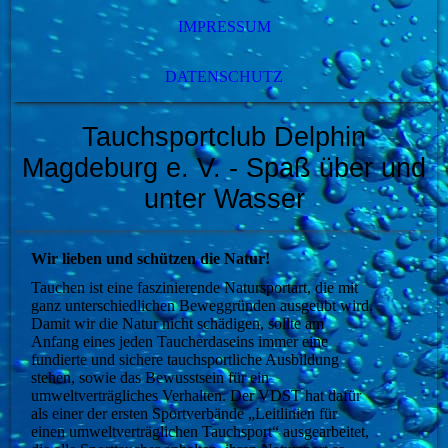
IMPRESSUM
DATENSCHUTZ
Tauchsportclub Delphin
Magdeburg e. V.
- Spaß über und
unter Wasser
Wir lieben und schützen die Natur!
Tauchen ist eine faszinierende Natursportart, die mit
ganz unterschiedlichen Beweggründen ausgeübt wird.
Damit wir die Natur nicht schädigen, sollte am
Anfang eines jeden Taucherdaseins immer eine
fundierte und sichere tauchsportliche Ausbildung
stehen, sowie das Bewusstsein für ein
umweltverträgliches Verhalten. Der VDST hat dafür
als einer der ersten Sportverbände „Leitlinien für
einen umweltverträglichen Tauchsport“ ausgearbeitet,