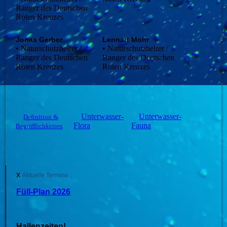
Ranger des Deutschen
Roten Kreuzes
Jonas Gerber
Lennart Mohr
• Naturschutzhelfer /
• Naturschutzhelfer /
Ranger des Deutschen
Ranger des Deutschen
Roten Kreuzes
Roten Kreuzes
Unterwasser-
Unterwasser-
Definition &
Flora
Fauna
Begrifflichkeiten
x
Aktuelle Termine :
Füll-Plan 2026
Hallenzeiten!