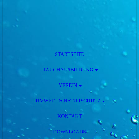
STARTSEITE
TAUCHAUSBILDUNG
VEREIN
UMWELT & NATURSCHUTZ
KONTAKT
DOWNLOADS