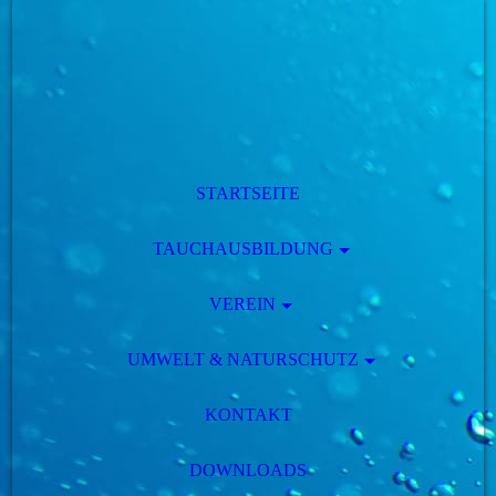
STARTSEITE
TAUCHAUSBILDUNG
VEREIN
UMWELT & NATURSCHUTZ
KONTAKT
DOWNLOADS