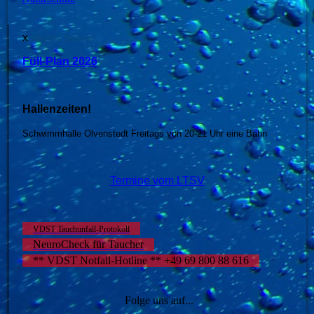
x
Aktuelle Termine :
Füll-Plan 2026
Hallenzeiten!
Schwimmhalle Olvenstedt Freitags von 20-21 Uhr eine Bahn
Termine vom LTSV
VDST Tauchunfall-Protokoll
NeuroCheck für Taucher
** VDST Notfall-Hotline ** +49 69 800 88 616
Folge uns auf...