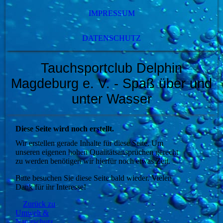
IMPRESSUM
DATENSCHUTZ
Tauchsportclub Delphin
Magdeburg e. V.
- Spaß über und
unter Wasser
Diese Seite wird noch erstellt.
Wir erstellen gerade Inhalte für diese Seite. Um
unseren eigenen hohen Qualitätsansprüchen gerecht
zu werden benötigen wir hierfür noch etwas Zeit.
Bitte besuchen Sie diese Seite bald wieder. Vielen
Dank für ihr Interesse!
Zurück zu
Umwelt &
Naturschutz